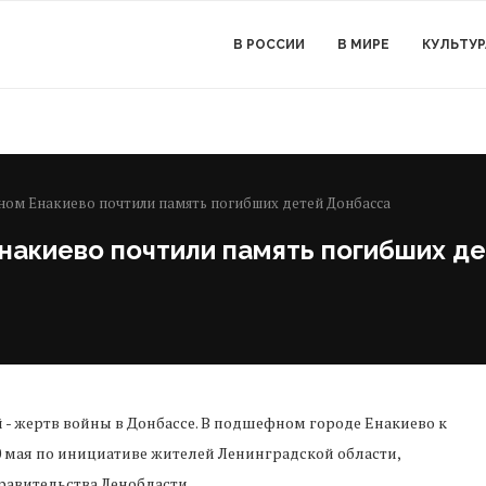
В РОССИИ
В МИРЕ
КУЛЬТУР
ном Енакиево почтили память погибших детей Донбасса
накиево почтили память погибших д
 - жертв войны в Донбассе. В подшефном городе Енакиево к
 мая по инициативе жителей Ленинградской области,
равительства Ленобласти.