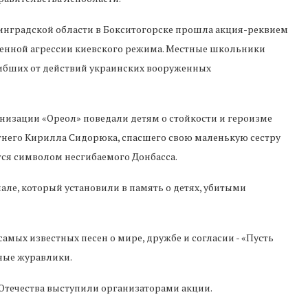
инградской области в Бокситогорске прошла акция-реквием
военной агрессии киевского режима. Местные школьники
ибших от действий украинских вооруженных
изации «Ореол» поведали детям о стойкости и героизме
етнего Кирилла Сидорюка, спасшего свою маленькую сестру
тся символом несгибаемого Донбасса.
але, который установили в память о детях, убитыми
амых известных песен о мире, дружбе и согласии - «Пусть
ные журавлики.
 Отечества выступили организаторами акции.