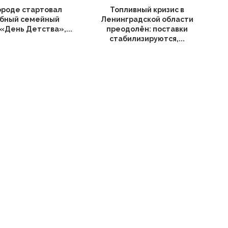
ороде стартовал
Топливный кризис в
бный семейный
Ленинградской области
«День Детства»,...
преодолён: поставки
стабилизируются,...