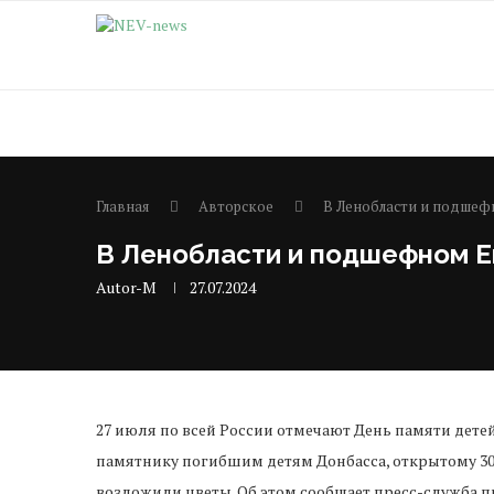
Главная
Авторское
В Ленобласти и подшеф
В Ленобласти и подшефном Е
Autor-M
27.07.2024
27 июля по всей России отмечают День памяти детей
памятнику погибшим детям Донбасса, открытому 30
возложили цветы. Об этом сообщает пресс-служба п