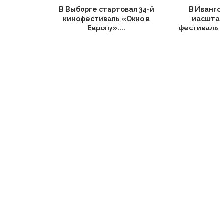
В Выборге стартовал 34-й
В Иванг
кинофестиваль «Окно в
масшта
Европу»:...
фестиваль 