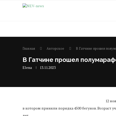
Главная
Авторское
В Гатчине прошел полу
В Гатчине прошел полумараф
Elena
13.11.2023
12 но
в котором приняли порядка 4500 бегунов. Возраст уч
лет.