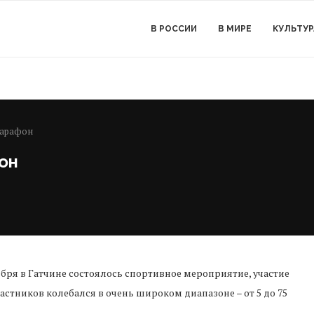
В РОССИИ
В МИРЕ
КУЛЬТУР
марафон
он
ября в Гатчине состоялось спортивное мероприятие, участие
астников колебался в очень широком диапазоне – от 5 до 75