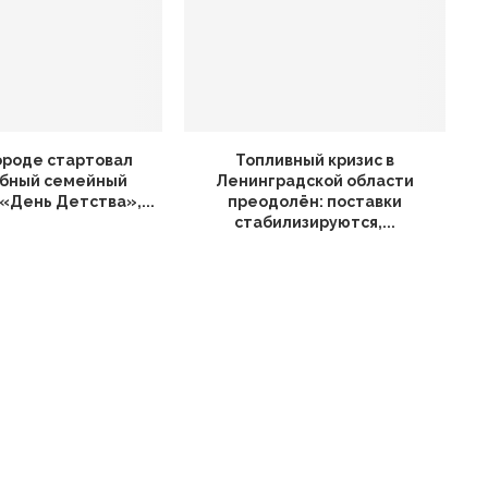
ороде стартовал
Топливный кризис в
бный семейный
Ленинградской области
«День Детства»,...
преодолён: поставки
стабилизируются,...