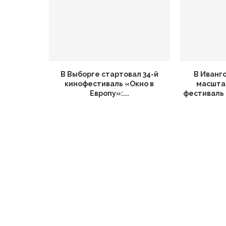
В Выборге стартовал 34-й
В Иванг
кинофестиваль «Окно в
масшта
Европу»:...
фестиваль 