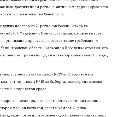
тал важным достижением региона, активно модернизирующего
с-служба правительства Ленобласти.
ведущих поваров из 70 регионов России. Открыла
оссийской Федерации Ирина Шварцман, которая вместе с
ь организации процессов и соответствие требованиям
 Ленинградской области Александр Дрозденко отметил, что
сто местом приёма пищи, а частью образовательной среды,
» первое место заняла школа №29 из Стерлитамака
сь коллективу школы №10 из Выборга, подтвердив высокий
асти и в городской среде.
инарный поединок, в ходе которого участники готовили
юре с мясной котлетой, салат и компот. Оценка
 вид, технология приготовления, соблюдение санитарных