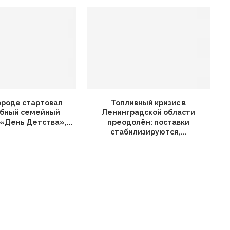
ороде стартовал
Топливный кризис в
бный семейный
Ленинградской области
«День Детства»,...
преодолён: поставки
стабилизируются,...