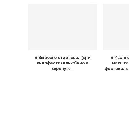
В Выборге стартовал 34-й
В Иванг
кинофестиваль «Окно в
масшта
Европу»:...
фестиваль 