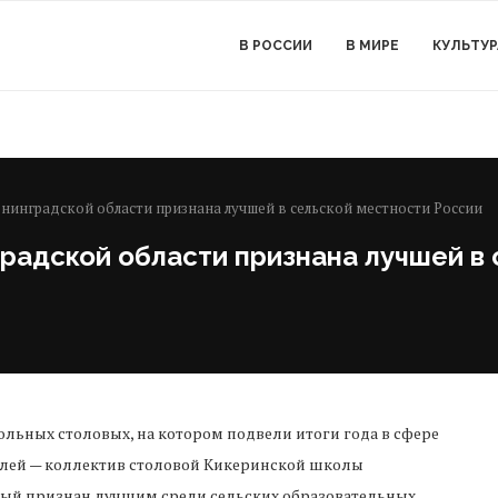
В РОССИИ
В МИРЕ
КУЛЬТУР
енинградской области признана лучшей в сельской местности России
радской области признана лучшей в
льных столовых, на котором подвели итоги года в сфере
елей — коллектив столовой Кикеринской школы
рый признан лучшим среди сельских образовательных