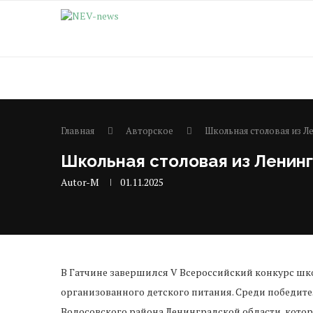
Главная
Авторское
Школьная столовая из Л
Школьная столовая из Ленинг
Autor-M
01.11.2025
В Гатчине завершился V Всероссийский конкурс шко
организованного детского питания. Среди победит
Волосовского района Ленинградской области, кото