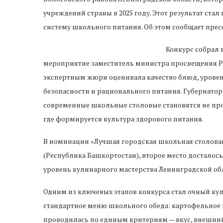
учреждений страны в 2025 году. Этот результат с
систему школьного питания. Об этом сообщает прес
Конкурс собрал 
мероприятие заместитель министра просвещения Р
экспертным жюри оценивала качество блюд, уровен
безопасности и рационального питания. Губернатор
современные школьные столовые становятся не про
где формируется культура здорового питания.
В номинации «Лучшая городская школьная столовая
(Республика Башкортостан), второе место достало
уровень кулинарного мастерства Ленинградской обл
Одним из ключевых этапов конкурса стал очный кул
стандартное меню школьного обеда: картофельное п
проводилась по единым критериям — вкус, внешний