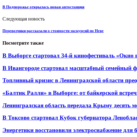
В Подпорожье открылась новая автостанция
Следующая новость
Перевозчики рассказали о стоимости экскурсий по Неве
Посмотрите также
В Выборге стартовал 34-й кинофестиваль «Окно в
В Ивангороде стартовал масштабный семейный фес
Топливный кризис в Ленинградской области преод
«Балтик Ралли» в Выборге: от байкерской встреч
Ленинградская область передала Крыму десять м
В Токсово стартовал Кубок губернатора Леноблас
Энергетики восстановили электроснабжение для бо