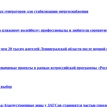
х генераторов для стабилизации энергоснабжения
по пляжному волейболу: профессионалы и любители соревную
 чем 20 тысяч жителей Ленинградской области после ночной
значимые проекты в рамках всероссийской программы «Ро
й выбор
ва: благоустроенные зоны у ЗАГСов становятся частью город