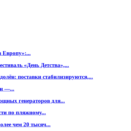
 Европу»:...
тиваль «День Детства»,...
олён: поставки стабилизируются,...
и —...
ощных генераторов для...
ти по пляжному...
лее чем 20 тысяч...