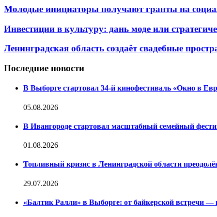
Молодые инициаторы получают гранты на социал
Инвестиции в культуру: дань моде или стратегич
Ленинградская область создаёт свадебные простра
Последние новости
В Выборге стартовал 34-й кинофестиваль «Окно в Евр
05.08.2026
В Ивангороде стартовал масштабный семейный фестив
01.08.2026
Топливный кризис в Ленинградской области преодолё
29.07.2026
«Балтик Ралли» в Выборге: от байкерской встречи —