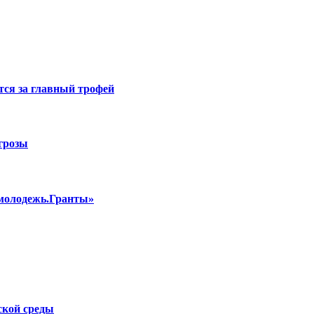
тся за главный трофей
 грозы
смолодежь.Гранты»
ской среды