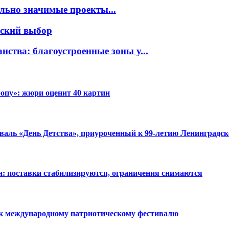
ьно значимые проекты...
еский выбор
нства: благоустроенные зоны у...
опу»: жюри оценит 40 картин
аль «День Детства», приуроченный к 99-летию Ленинградск
н: поставки стабилизируются, ограничения снимаются
 к международному патриотическому фестивалю