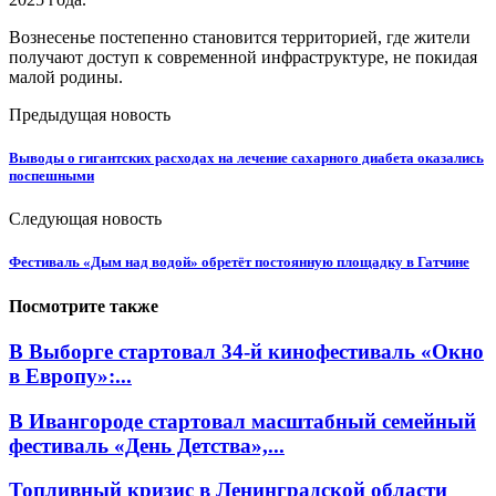
Вознесенье постепенно становится территорией, где жители
получают доступ к современной инфраструктуре, не покидая
малой родины.
Предыдущая новость
Выводы о гигантских расходах на лечение сахарного диабета оказались
поспешными
Следующая новость
Фестиваль «Дым над водой» обретёт постоянную площадку в Гатчине
Посмотрите также
В Выборге стартовал 34-й кинофестиваль «Окно
в Европу»:...
В Ивангороде стартовал масштабный семейный
фестиваль «День Детства»,...
Топливный кризис в Ленинградской области