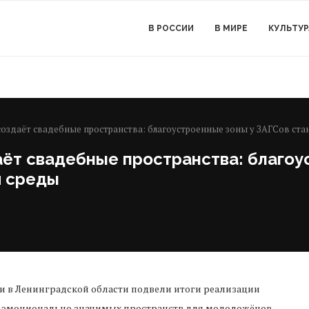
В РОССИИ
В МИРЕ
КУЛЬТУР
создаёт свадебные пространства: благоустроенные зоны у ЗАГСов ста
аёт свадебные пространства: благоу
й среды
ти в Ленинградской области подвели итоги реализации
и эмоционально значимых пространств для молодожёнов,