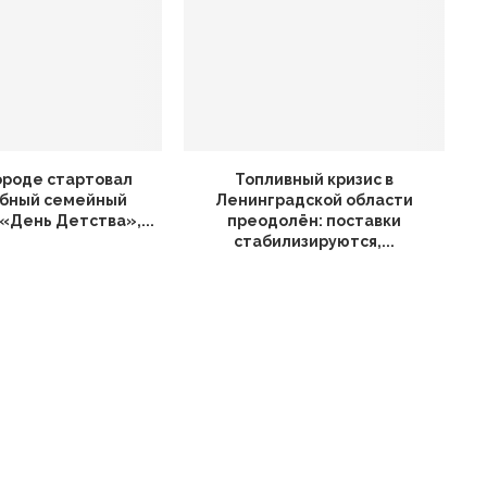
ороде стартовал
Топливный кризис в
бный семейный
Ленинградской области
«День Детства»,...
преодолён: поставки
стабилизируются,...