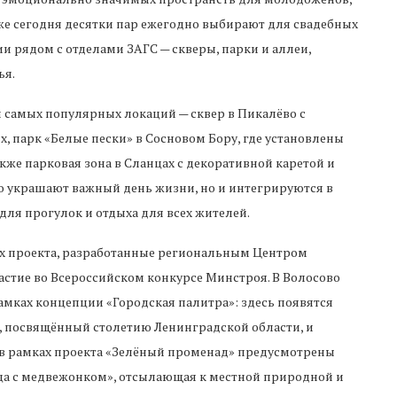
же сегодня десятки пар ежегодно выбирают для свадебных
 рядом с отделами ЗАГС — скверы, парки и аллеи,
ья.
 самых популярных локаций — сквер в Пикалёво с
 парк «Белые пески» в Сосновом Бору, где установлены
кже парковая зона в Сланцах с декоративной каретой и
о украшают важный день жизни, но и интегрируются в
для прогулок и отдыха для всех жителей.
ых проекта, разработанные региональным Центром
астие во Всероссийском конкурсе Минстроя. В Волосово
мках концепции «Городская палитра»: здесь появятся
т, посвящённый столетию Ленинградской области, и
 в рамках проекта «Зелёный променад» предусмотрены
ца с медвежонком», отсылающая к местной природной и