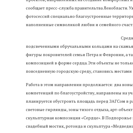
сообщает пресс-служба правительтва Ленобласти. У
фотосессий специально благоустроенные территории
наполненные символикой любви и семейного счаст
Среди
подсвеченными обручальными кольцами на скамьях,
фигуры покровителей семьи Петра и Февронии, а та
композицией в форме сердца. Эти объекты не тольк
повседневную городскую среду, становясь местами 
Работа в этом направлении продолжается: два нов
компетенций по благоустройству, направлены на уч
планируется обустроить площадь перед ЗАГСом в ра
световые гирлянды, зоны тихого отдыха, арт-объек
скульптурная композиция «Сердце». В Подпорожье
свадебный мостик, ротонда и скульптура «Медведи