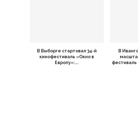
В Выборге стартовал 34-й
В Иванг
кинофестиваль «Окно в
масшта
Европу»:...
фестиваль 