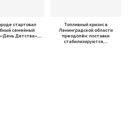
ороде стартовал
Топливный кризис в
бный семейный
Ленинградской области
«День Детства»,...
преодолён: поставки
стабилизируются,...