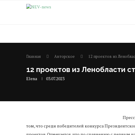
Главная
Авторское
12 проектов из Ленобла
12 проектов из Ленобласти с
Elena
03.07.2023
Пресс
том, что среди победителей конкурса Президентск
проектов. Отмечается, что по сравнению с первым 