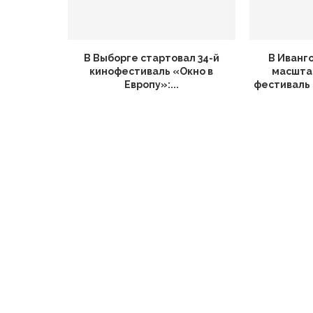
В Выборге стартовал 34-й
В Иванг
кинофестиваль «Окно в
масшта
Европу»:...
фестиваль 