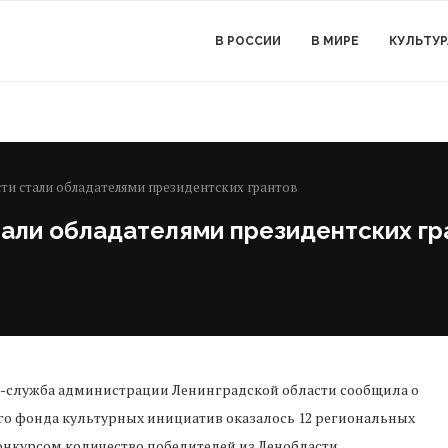
В РОССИИ
В МИРЕ
КУЛЬТУР
сти стали обладателями президентских грантов
тали обладателями президентских гр
-служба администрации Ленинградской области сообщила о
ого фонда культурных инициатив оказалось 12 региональных
конкурсом количество победителей из Ленобласти